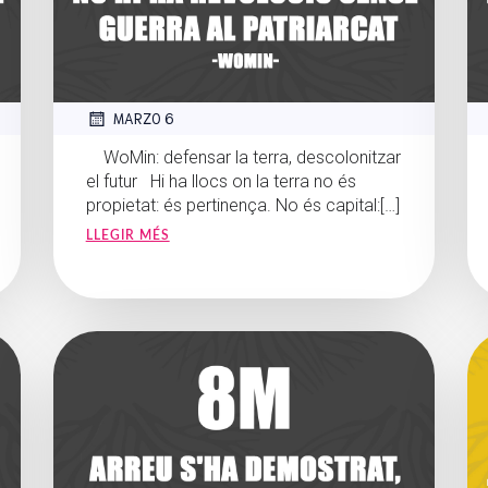
MARZO 6
WoMin: defensar la terra, descolonitzar
el futur Hi ha llocs on la terra no és
propietat: és pertinença. No és capital:[…]
LLEGIR MÉS