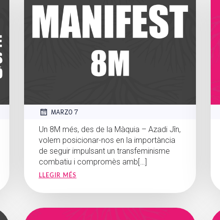
MARZO 7
Un 8M més, des de la Màquia – Azadi Jîn,
volem posicionar-nos en la importància
de seguir impulsant un transfeminisme
combatiu i compromès amb[…]
LLEGIR MÉS