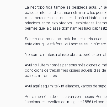
La necropolítica també es desplega aquí. En aqu
batudes intenten disciplinar i eliminar a les pers
o les persones que ocupen. L’anàlisi històrica 
relacions entre explotadors i explotades i tam
permès que la classe dominant les hagi capitalitz
Sabem que no es pot batallar per drets quan el d
està dins, qui està fora i qui només és un número d
No som la mateixa classe obrera, però estem al 
Avui no lluitem només per sous més dignes o més 
condicions de treball més dignes aquells dies de r
pàtries, ni fronteres.
Avui aquí seguim: teixint aliances, xarxes de supo
Per la memòria dels que van venir abans. Per Luc
i accions les revoltes del maig de 1886 i el com