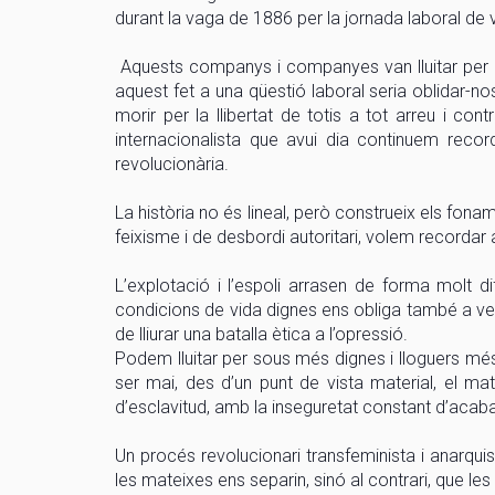
durant la vaga de 1886 per la jornada laboral de
Aquests companys i companyes van lluitar per a 
aquest fet a una qüestió laboral seria oblidar-no
morir per la llibertat de totis a tot arreu i cont
internacionalista que avui dia continuem recor
revolucionària.
La història no és lineal, però construeix els fon
feixisme i de desbordi autoritari, volem recordar 
L’explotació i l’espoli arrasen de forma molt dif
condicions de vida dignes ens obliga també a v
de lliurar una batalla ètica a l’opressió.
Podem lluitar per sous més dignes i lloguers m
ser mai, des d’un punt de vista material, el m
d’esclavitud, amb la inseguretat constant d’acaba
Un procés revolucionari transfeminista i anarqui
les mateixes ens separin, sinó al contrari, que les alim