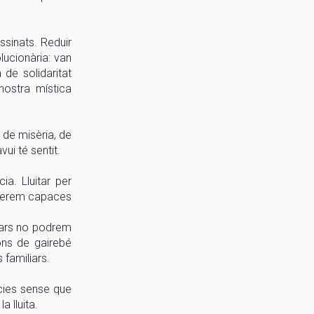
ssinats. Reduir
lucionària: van
 de solidaritat
nostra mística
 de misèria, de
ui té sentit.
ia. Lluitar per
 serem capaces
iars no podrem
ons de gairebé
 familiars.
ncies sense que
a lluita.