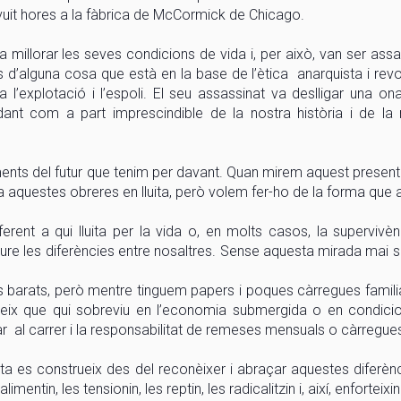
 vuit hores a la fàbrica de McCormick de Chicago.
millorar les seves condicions de vida i, per això, van ser assa
s d’alguna cosa que està en la base de l’ètica anarquista i revo
ra l’explotació i l’espoli. El seu assassinat va deslligar una ona
dant com a part imprescindible de la nostra història i de la 
aments del futur que tenim per davant. Quan mirem aquest present
a aquestes obreres en lluita, però volem fer-ho de la forma que av
erent a qui lluita per la vida o, en molts casos, la supervivènc
eure les diferències entre nosaltres. Sense aquesta mirada mai
és barats, però mentre tinguem papers i poques càrregues famil
ateix que qui sobreviu en l’economia submergida o en condici
r al carrer i la responsabilitat de remeses mensuals o càrregues
sta es construeix des del reconèixer i abraçar aquestes diferè
entin, les tensionin, les reptin, les radicalitzin i, així, enforteixin l