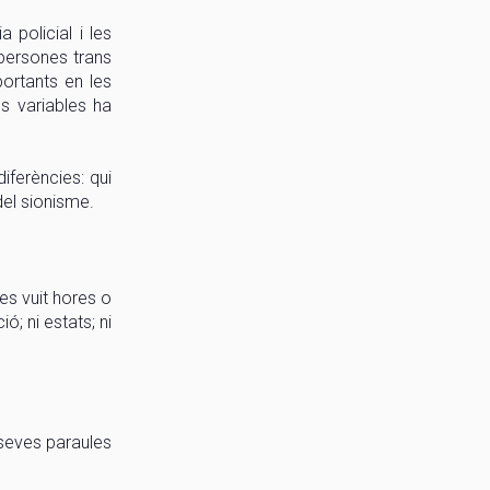
 policial i les
 persones trans
portants en les
s variables ha
iferències: qui
del sionisme.
es vuit hores o
ó; ni estats; ni
 seves paraules