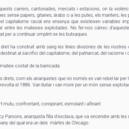
ests carrers, cantonades, mercats i estacions, on la violència
ones sense papers, gitanes, àrabs o a les putes, els manters, les
del capitalisme racial ens ensenya que existeixen variables im
bé entre les mateixes explotades. No fer-nos càrrec d’aqueste
at per a continuar omplint-se les butxaques.
ret ha construït amb sang les línies divisòries de les nostres d
estinat al sacrifici del capitalisme, del patriarcat, del racisme i 
mateix costat de la barricada.
drets, com els anarquistes que no només es van rebel·lar per l
evolta el 1886. Van lluitar i van morir per un món sense explotaci
rt mutu, confrontant, conspirant, esmolant i afinant.
y Parsons, anarquista filla d’esclava, que va encendre amb les
pany del qual era un dels màrtirs de Chicago.