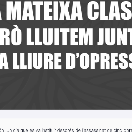
món. Un dia que es va instituir després de l’assassinat de cinc ob