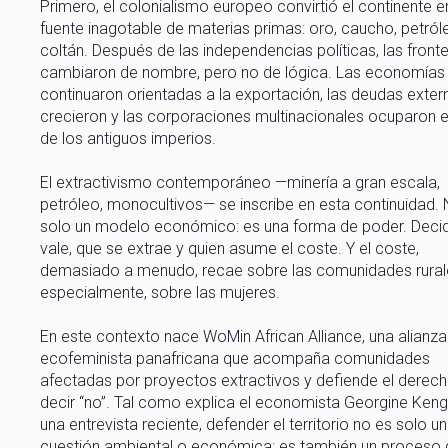
Primero, el colonialismo europeo convirtió el continente e
fuente inagotable de materias primas: oro, caucho, petról
coltán. Después de las independencias políticas, las front
cambiaron de nombre, pero no de lógica. Las economías
continuaron orientadas a la exportación, las deudas exter
crecieron y las corporaciones multinacionales ocuparon el
de los antiguos imperios.
El extractivismo contemporáneo —minería a gran escala,
petróleo, monocultivos— se inscribe en esta continuidad.
solo un modelo económico: es una forma de poder. Deci
vale, que se extrae y quien asume el coste. Y el coste,
demasiado a menudo, recae sobre las comunidades rurale
especialmente, sobre las mujeres.
En este contexto nace WoMin African Alliance, una alianza
ecofeminista panafricana que acompaña comunidades
afectadas por proyectos extractivos y defiende el derec
decir “no”. Tal como explica el economista Georgine Ken
una entrevista reciente, defender el territorio no es solo u
cuestión ambiental o económica: es también un proceso 