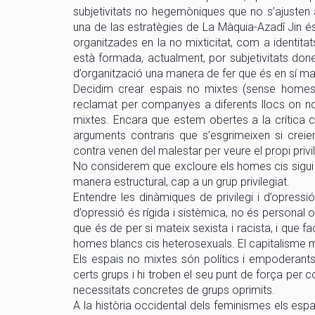
subjetivitats no hegemòniques que no s’ajusten a
una de las estratègies de La Màquia-Azadî Jin é
organitzades en la no mixticitat, com a identitats
està formada, actualment, por subjetivitats done
d’organització una manera de fer que és en sí mat
Decidim crear espais no mixtes (sense homes c
reclamat per companyes a diferents llocs on no 
mixtes. Encara que estem obertes a la crítica cons
arguments contraris que s’esgrimeixen si crei
contra venen del malestar per veure el propi privi
No considerem que excloure els homes cis sigui u
manera estructural, cap a un grup privilegiat.
Entendre les dinàmiques de privilegi i d’opressi
d’opressió és rígida i sistèmica, no és personal o
que és de per si mateix sexista i racista, i que fa
homes blancs cis heterosexuals. El capitalisme ma
Els espais no mixtes són polítics i empoderants
certs grups i hi troben el seu punt de força per
necessitats concretes de grups oprimits.
A la història occidental dels feminismes els esp