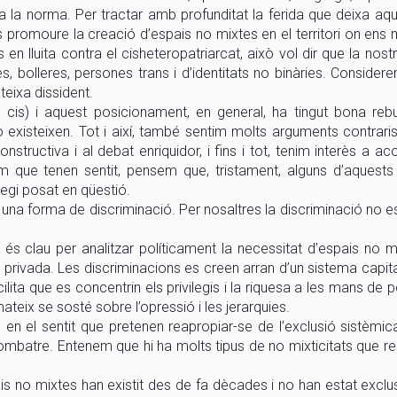
 la norma. Per tractar amb profunditat la ferida que deixa aqu
s promoure la creació d’espais no mixtes en el territori on e
 en lluita contra el cisheteropatriarcat, això vol dir que la nost
s, bolleres, persones trans i d’identitats no binàries. Consider
eixa dissident.
is) i aquest posicionament, en general, ha tingut bona rebu
existeixen. Tot i així, també sentim molts arguments contrari
tructiva i al debat enriquidor, i fins i tot, tenim interès a acol
em que tenen sentit, pensem que, tristament, alguns d’aquest
legi posat en qüestió.
na forma de discriminació. Per nosaltres la discriminació no e
ó és clau per analitzar políticament la necessitat d’espais no m
 privada. Les discriminacions es creen arran d’un sistema capitali
cilita que es concentrin els privilegis i la riquesa a les mans de 
teix se sosté sobre l’opressió i les jerarquies.
 en el sentit que pretenen reapropiar-se de l’exclusió sistèmi
 combatre. Entenem que hi ha molts tipus de no mixticitats que 
ais no mixtes han existit des de fa dècades i no han estat excl