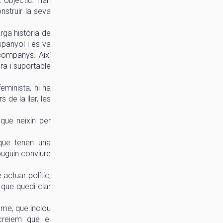
x objectiu. Han
nstruir la seva
rga història de
spanyol i es va
 companys. Així
ura i suportable
eminista, hi ha
de la llar, les
que neixin per
que tenen una
puguin conviure
actuar polític,
 que quedi clar
sme, que inclou
 creiem que el