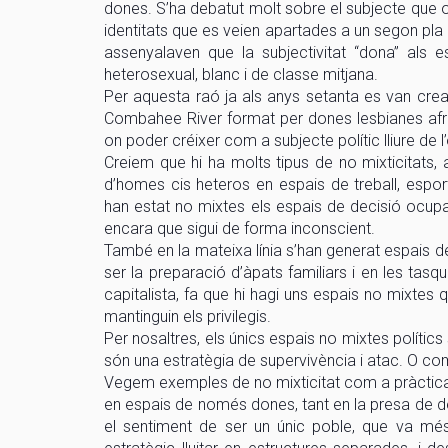
dones. S’ha debatut molt sobre el subjecte que oc
identitats que es veien apartades a un segon pla e
assenyalaven que la subjectivitat “dona” als
heterosexual, blanc i de classe mitjana.
Per aquesta raó ja als anys setanta es van crea
Combahee River format per dones lesbianes afro
on poder créixer com a subjecte polític lliure de 
Creiem que hi ha molts tipus de no mixticitats, 
d’homes cis heteros en espais de treball, esport
han estat no mixtes els espais de decisió ocup
encara que sigui de forma inconscient.
També en la mateixa línia s’han generat espais d
ser la preparació d’àpats familiars i en les tasqu
capitalista, fa que hi hagi uns espais no mixtes 
mantinguin els privilegis.
Per nosaltres, els únics espais no mixtes polítics 
són una estratègia de supervivència i atac. O c
Vegem exemples de no mixticitat com a pràctica 
en espais de només dones, tant en la presa de de
el sentiment de ser un únic poble, que va més 