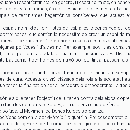
upava l’espai feminista, en general, i l’espai no mixte, en concr
n aquests feminismes, és a dir, lesbianes, dones negres, llatines,
 espais de feminismes hegemònics considerava que aquest e
r espais no mixtos feministes de lesbianes o dones negres, co
americanes, que sentien la necessitat de crear un espai de mil
l’opressió del racisme i l’heteronorma que es destil·lava als esp
algunes polítiques i d’altres no. Per exemple, sovint es dona un
, lleure, política i activitats socialment masculinitzades. Hist
ats bàsicament per homes cis i això pot continuar passant als 
e només dones a l’àmbit privat, familiar o comunitari. Un exempl
es de cura. Aquesta divisió clàssica dels rols a la societat heter
que tenen la finalitat de ser alliberadors o empoderants i altres
són els que tenen l’objectiu de lluitar en contra dels eixos d’opr
om diuen les companyes kurdes, són una eina d’autodefensa.
política. El Moviment de Dones Kurdes s’organitza
cisions com en la convivència i la guerrilla. Per descomptat, al
enllà del gènere, de l’idioma, de la religió, etc… però han a