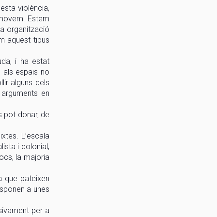
esta violència,
ns movem. Estem
ra organització
em aquest tipus
da, i ha estat
s als espais no
lir alguns dels
s arguments en
s pot donar, de
ixtes. L’escala
sta i colonial,
pocs, la majoria
ca que pateixen
responen a unes
usivament per a