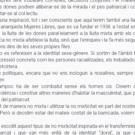
després tenir trobades comunes, decisions conjuntes i el matei
dones podrien alliberar-se de la mirada i el pes patriarcal i co
tar-se al col·lectiu.
a inspiració, tot i ser conscients que aquí tenim també una lla
 anarquista Mujeres Libres, que es va fundar el 1936 a l’estat e
 la lluita de les dones paral·lelament a la lluita mixta amb els
no mixta afebleixi la lluita, sinó que l’enriqueix i la fa més seg
ns dins de les seves pròpies files.
 es refereixen a la identitat sexe-gènere. Si sortim de l’àmbit f
essió concreta com les persones racialitzades, els treballadors 
 etcètera.
s polítiques, encara que no ens incloguin a nosaltres, sempre 
en.
 tampoc ha de ser combatut sense els homes cis. Creiem 
olència i construir altres maneres d’habitar la masculinitat, que 
del patriarcat.
e manera no mixta i utilitzar la no mixticitat en part del nostre 
 Però si decidim estar del mateix costat de la barricada, volem
scollit aquest tipus de no mixticitat inspirada en el transfemini
riarcat i que van més enllà de la identitat “dona”, ja que