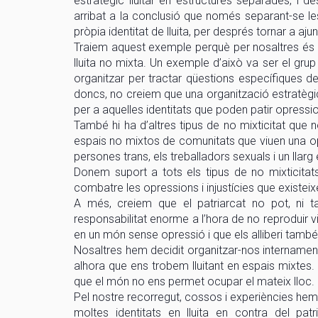
estratègic lluitar en estructures separades, i 
arribat a la conclusió que només separant-se les 
pròpia identitat de lluita, per després tornar a ajun
Traiem aquest exemple perquè per nosaltres és un
lluita no mixta. Un exemple d’això va ser el grup
organitzar per tractar qüestions específiques de
doncs, no creiem que una organització estratègica 
per a aquelles identitats que poden patir opressio
També hi ha d’altres tipus de no mixticitat que no
espais no mixtos de comunitats que viuen una opr
persones trans, els treballadors sexuals i un llarg
Donem suport a tots els tipus de no mixticitat
combatre les opressions i injustícies que existeix
A més, creiem que el patriarcat no pot, ni
responsabilitat enorme a l’hora de no reproduir vi
en un món sense opressió i que els alliberi també 
Nosaltres hem decidit organitzar-nos internament d
alhora que ens trobem lluitant en espais mixtes.
que el món no ens permet ocupar el mateix lloc.
Pel nostre recorregut, cossos i experiències hem e
moltes identitats en lluita en contra del pat