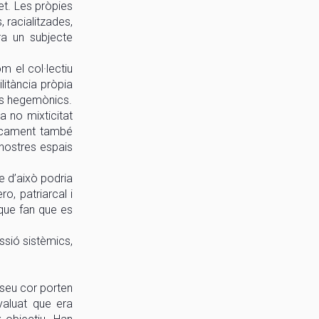
et. Les pròpies
 racialitzades,
ra un subjecte
m el col·lectiu
itància pròpia
ais hegemònics.
a no mixticitat
òricament també
nostres espais
e d’això podria
o, patriarcal i
 que fan que es
essió sistèmics,
 seu cor porten
valuat que era