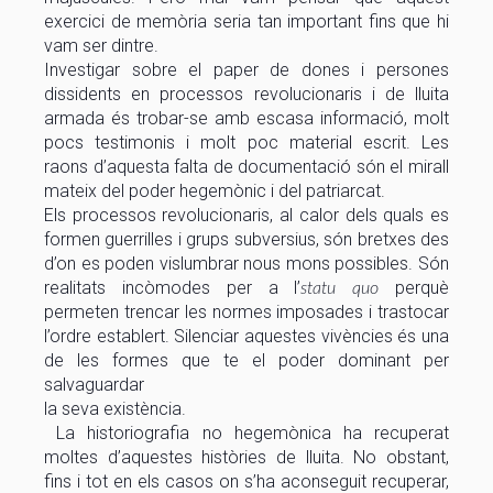
exercici de memòria seria tan important fins que hi
vam ser dintre.
Investigar sobre el paper de dones i persones
dissidents en processos revolucionaris i de lluita
armada és trobar-se amb escasa informació, molt
pocs testimonis i molt poc material escrit. Les
raons d’aquesta falta de documentació són el mirall
mateix del poder hegemònic i del patriarcat.
Els processos revolucionaris, al calor dels quals es
formen guerrilles i grups subversius, són bretxes des
d’on es poden vislumbrar nous mons possibles. Són
realitats incòmodes per a l’
perquè
statu quo
permeten trencar les normes imposades i trastocar
l’ordre establert. Silenciar aquestes vivències és una
de les formes que te el poder dominant per
salvaguardar
la seva existència.
La historiografia no hegemònica ha recuperat
moltes d’aquestes històries de lluita. No obstant,
fins i tot en els casos on s’ha aconseguit recuperar,