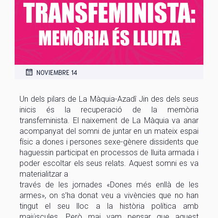
NOVIEMBRE 14
Un dels pilars de La Màquia-Azadî Jin des dels seus
inicis és la recuperació de la memòria
transfeminista. El naixement de La Màquia va anar
acompanyat del somni de juntar en un mateix espai
físic a dones i persones sexe-gènere dissidents que
haguessin participat en processos de lluita armada i
poder escoltar els seus relats. Aquest somni es va
materialitzar a
través de les jornades «Dones més enllà de les
armes», on s’ha donat veu a vivències que no han
tingut el seu lloc a la història política amb
majúscules. Però mai vam pensar que aquest