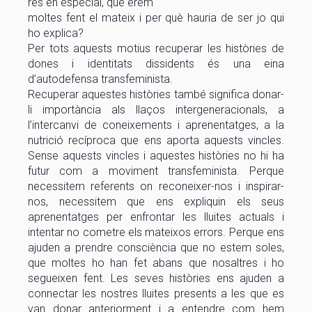
res en especial, que erem
moltes fent el mateix i per què hauria de ser jo qui
ho explica?
Per tots aquests motius recuperar les històries de
dones i identitats dissidents és una eina
d’autodefensa transfeminista.
Recuperar aquestes històries també significa donar-
li importància als llaços intergeneracionals, a
l’intercanvi de coneixements i aprenentatges, a la
nutrició recíproca que ens aporta aquests vincles.
Sense aquests vincles i aquestes històries no hi ha
futur com a moviment transfeminista. Perque
necessitem referents on reconeixer-nos i inspirar-
nos, necessitem que ens expliquin els seus
aprenentatges per enfrontar les lluites actuals i
intentar no cometre els mateixos errors. Perque ens
ajuden a prendre consciència que no estem soles,
que moltes ho han fet abans que nosaltres i ho
segueixen fent. Les seves històries ens ajuden a
connectar les nostres lluites presents a les que es
van donar anteriorment i a entendre com hem