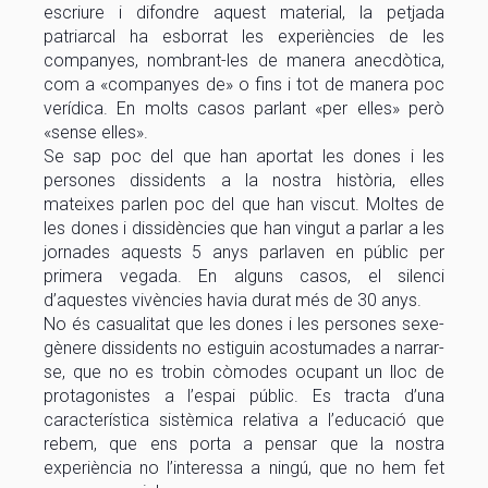
escriure i difondre aquest material, la petjada
patriarcal ha esborrat les experiències de les
companyes, nombrant-les de manera anecdòtica,
com a «companyes de» o fins i tot de manera poc
verídica. En molts casos parlant «per elles» però
«sense elles».
Se sap poc del que han aportat les dones i les
persones dissidents a la nostra història, elles
mateixes parlen poc del que han viscut. Moltes de
les dones i dissidències que han vingut a parlar a les
jornades aquests 5 anys parlaven en públic per
primera vegada. En alguns casos, el silenci
d’aquestes vivències havia durat més de 30 anys.
No és casualitat que les dones i les persones sexe-
gènere dissidents no estiguin acostumades a narrar-
se, que no es trobin còmodes ocupant un lloc de
protagonistes a l’espai públic. Es tracta d’una
característica sistèmica relativa a l’educació que
rebem, que ens porta a pensar que la nostra
experiència no l’interessa a ningú, que no hem fet